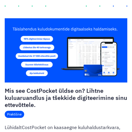
Mis see CostPocket üldse on? Lihtne
kuluaruandlus ja tšekkide digiteerimine sinu
ettevõttele.
Praktiline
LühidaltCostPocket on kaasaegne kuluhaldustarkvara,