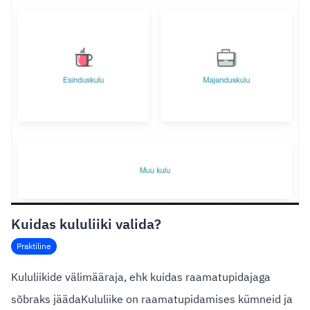
Kuidas kululiiki valida?
Praktiline
Kululiikide välimääraja, ehk kuidas raamatupidajaga
sõbraks jäädaKululiike on raamatupidamises kümneid ja