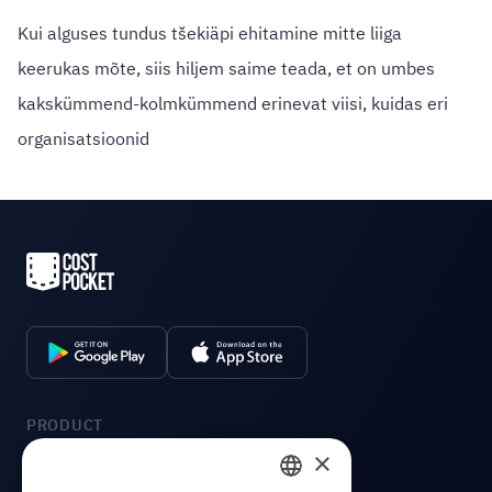
Kui alguses tundus tšekiäpi ehitamine mitte liiga
keerukas mõte, siis hiljem saime teada, et on umbes
kakskümmend-kolmkümmend erinevat viisi, kuidas eri
organisatsioonid
PRODUCT
×
Integratsioonid