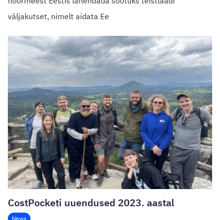
noormeest Eestis lahendada sootuks teistlaadi
väljakutset, nimelt aidata Ee
CostPocketi uuendused 2023. aastal
News