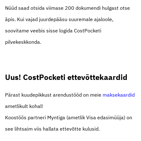
Nüüd saad otsida viimase 200 dokumendi hulgast otse
äpis. Kui vajad juurdepääsu suuremale ajaloole,
soovitame veebis sisse logida CostPocketi
pilvekeskkonda.
Uus! CostPocketi ettevõttekaardid
Pärast kuudepikkust arendustööd on meie
maksekaardid
ametlikult kohal!
Koostöös partneri Myntiga (ametlik Visa edasimüüja) on
see lihtsaim viis hallata ettevõtte kulusid.