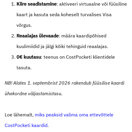
Kiire seadistamine
: aktiveeri virtuaalne või füüsiline
kaart ja kasuta seda koheselt turvalises Visa
võrgus.
Reaalajas ülevaade
: määra kaardipõhised
kuulimiidid ja jälgi kõiki tehinguid reaalajas.
0€ kuutasu
: teenus on CostPocketi klientidele
tasuta.
NB! Alates 1. septembrist 2026 rakendub füüsilise kaardi
ühekordne väljastamistasu.
Loe lähemalt,
miks peaksid valima oma ettevõttele
CostPocketi kaardid
.