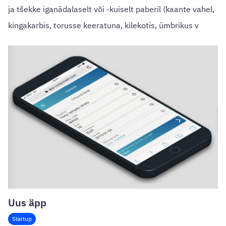
ja tšekke iganädalaselt või -kuiselt paberil (kaante vahel,
kingakarbis, torusse keeratuna, kilekotis, ümbrikus v
Uus äpp
Startup