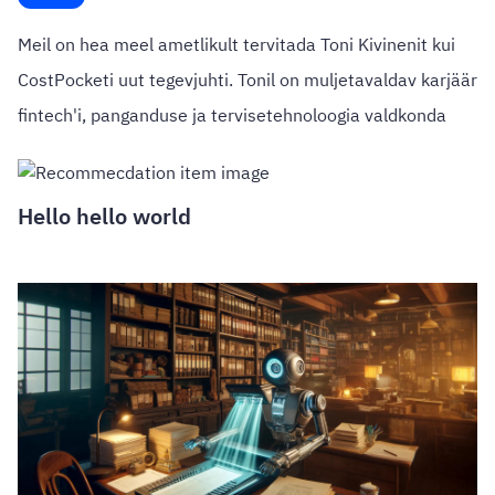
Meil on hea meel ametlikult tervitada Toni Kivinenit kui
CostPocketi uut tegevjuhti. Tonil on muljetavaldav karjäär
fintech'i, panganduse ja tervisetehnoloogia valdkonda
Hello hello world