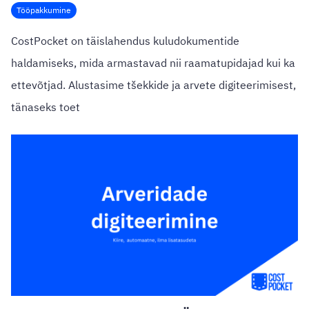
Tööpakkumine
CostPocket on täislahendus kuludokumentide
haldamiseks, mida armastavad nii raamatupidajad kui ka
ettevõtjad. Alustasime tšekkide ja arvete digiteerimisest,
tänaseks toet