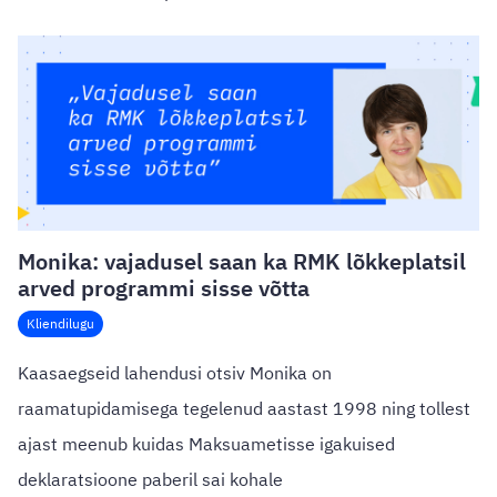
Monika: vajadusel saan ka RMK lõkkeplatsil
arved programmi sisse võtta
Kliendilugu
Kaasaegseid lahendusi otsiv Monika on
raamatupidamisega tegelenud aastast 1998 ning tollest
ajast meenub kuidas Maksuametisse igakuised
deklaratsioone paberil sai kohale