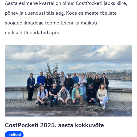
Aasta esimene kvartal on olnud CostPocketi jaoks kiire,
põnev ja uuendusi täis aeg. Koos esimeste tõeliste
soojade ilmadega toome teieni ka maikuu
uudised.Uuendatud äpi v
CostPocketi 2025. aasta kokkuvõte
Uudised