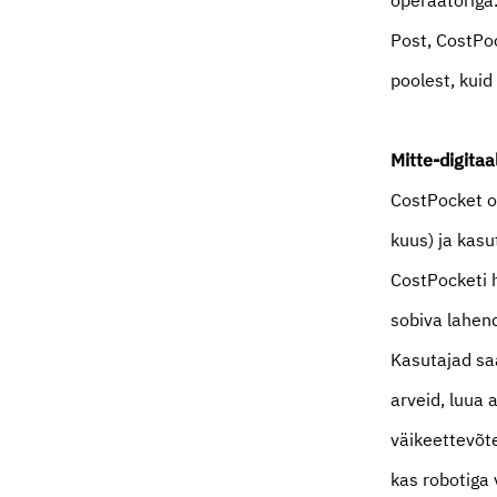
operaatoriga.
Post, CostPoc
poolest, kuid
Mitte-digitaa
CostPocket o
kuus) ja kasu
CostPocketi h
sobiva lahen
Kasutajad saa
arveid, luua 
väikeettevõte
kas robotiga