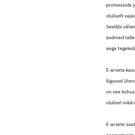
protsesside 
oluliselt vaj
Seeläbi vähen
andmed talle
aega tegeleda
E-arvete kas
liiguvad ühes
on see kohust
olulisel määr
E-arvete saa