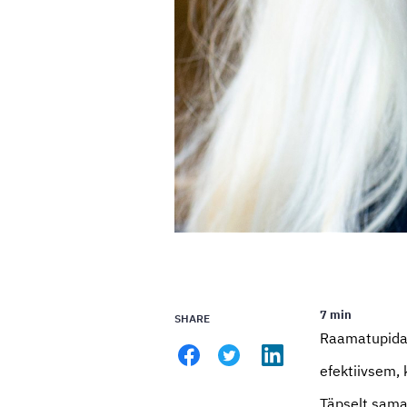
7 min
SHARE
Raamatupidaj
efektiivsem, 
Täpselt sama