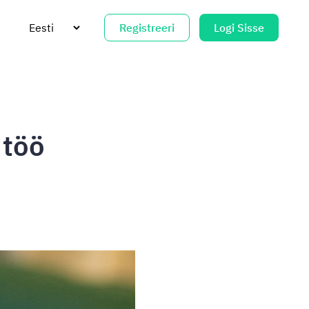
Registreeri
Logi Sisse
 töö