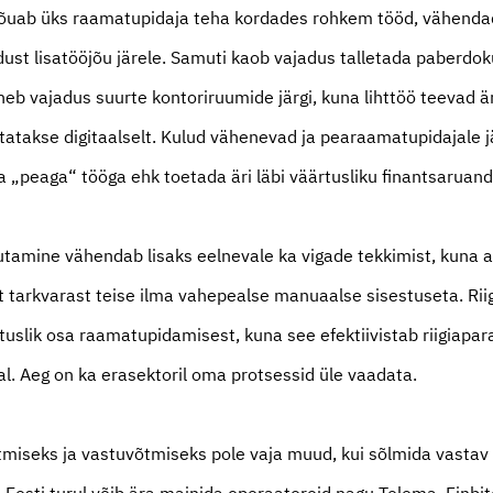
jõuab üks raamatupidaja teha kordades rohkem tööd, vähenda
adust lisatööjõu järele. Samuti kaob vajadus talletada paberd
eb vajadus suurte kontoriruumide järgi, kuna lihttöö teevad är
tatakse digitaalselt. Kulud vähenevad ja pearaamatupidajale
 „peaga“ tööga ehk toetada äri läbi väärtusliku finantsaruand
utamine vähendab lisaks eelnevale ka vigade tekkimist, kuna
t tarkvarast teise ilma vahepealse manuaalse sisestuseta. Rii
uslik osa raamatupidamisest, kuna see efektiivistab riigiapar
al. Aeg on ka erasektoril oma protsessid üle vaadata.
tmiseks ja vastuvõtmiseks pole vaja muud, kui sõlmida vastav 