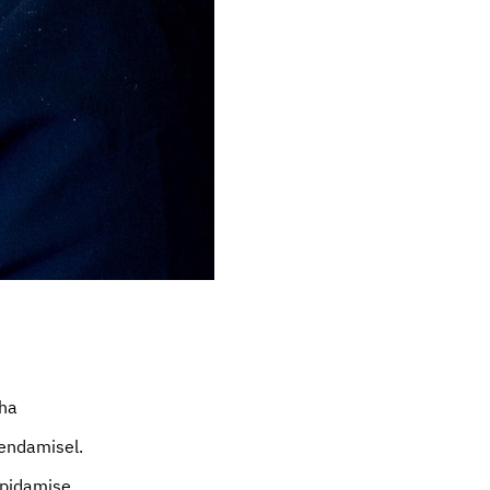
üha
rendamisel.
upidamise