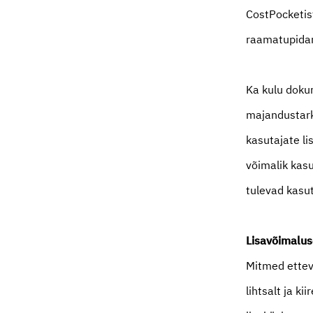
CostPocketis
raamatupidam
Ka kulu doku
majandustark
kasutajate l
võimalik kasu
tulevad kasut
Lisavõimalus
Mitmed ettev
lihtsalt ja k