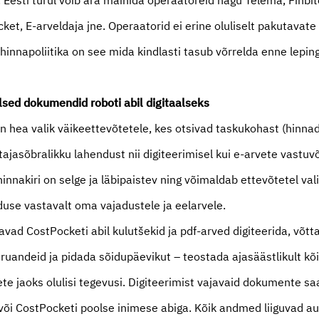
 Eesti turul võib ära mainida operaatoreid nagu Telema, Finbit
ket, E-arveldaja jne. Operaatorid ei erine oluliselt pakutavat
 hinnapoliitika on see mida kindlasti tasub võrrelda enne lepin
lsed dokumendid roboti abil digitaalseks
n hea valik väikeettevõtetele, kes otsivad taskukohast (hinna
tajasõbralikku lahendust nii digiteerimisel kui e-arvete vastuv
innakiri on selge ja läbipaistev ning võimaldab ettevõtetel val
duse vastavalt oma vajadustele ja eelarvele.
vad CostPocketi abil kulutšekid ja pdf-arved digiteerida, võtt
aruandeid ja pidada sõidupäevikut – teostada ajasäästlikult kõi
te jaoks olulisi tegevusi. Digiteerimist vajavaid dokumente sa
 või CostPocketi poolse inimese abiga. Kõik andmed liiguvad a