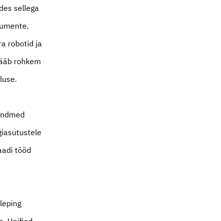
des sellega
okumente.
a robotid ja
 jääb rohkem
luse.
 andmed
giasutustele
aadi tööd
leping