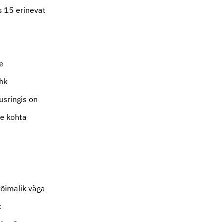
s 15 erinevat
e
ehk
usringis on
se kohta
võimalik väga
k