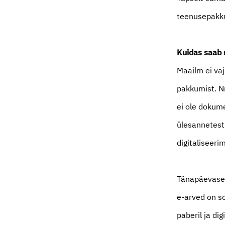
teenusepakku
Kuidas saab 
Maailm ei va
pakkumist. N
ei ole dokume
ülesannetest 
digitaliseeri
Tänapäevased
e-arved on s
paberil ja dig