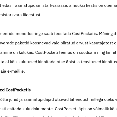
t edasi raamatupidamistarkvarasse, ainuüksi Eestis on olema
istarkvara liidestust.
mentide menetlusringe saab teostada CostPocketis. Mõningat
varade paketid koosnevad vaid piiratud arvust kasutajatest 
isamine on kulukas. CostPocketi teenus on soodsam ning kinnit
tajal kõik kulutused kinnitada otse äpist ja teavitused kinnitu
aja e-mailile.
ed CostPocketis
õtte juhid ja raamatupidajad otsivad lahendust millega oleks 
iiresti esitada kulu dokumente. CostPocketi äpis on võimalik kõi