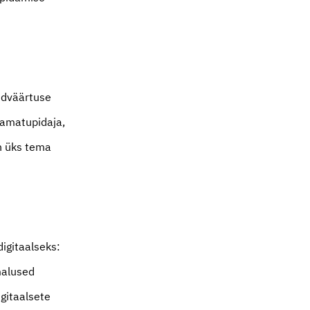
ndväärtuse
aamatupidaja,
on üks tema
igitaalseks:
malused
igitaalsete