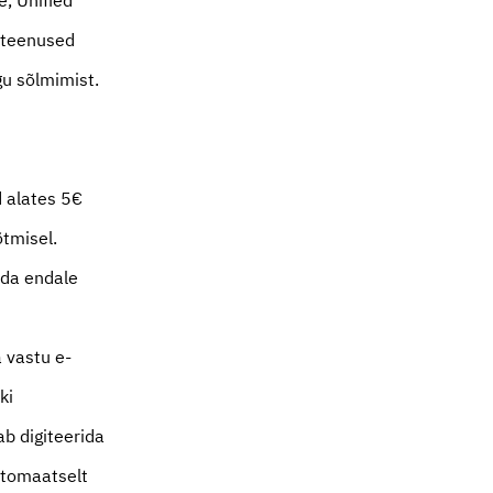
e, Unified
e teenused
gu sõlmimist.
d alates 5€
õtmisel.
ida endale
a vastu e-
ki
ab digiteerida
utomaatselt