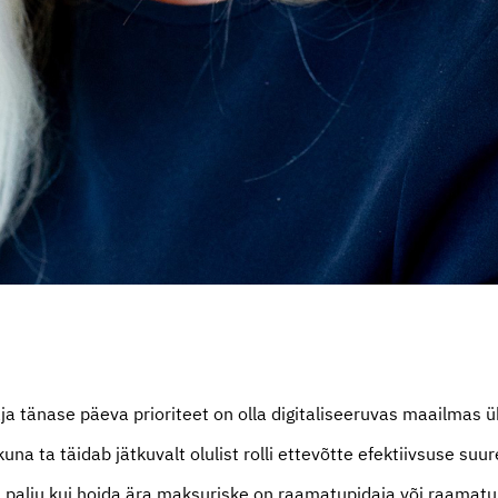
a tänase päeva prioriteet on olla digitaliseeruvas maailmas 
kuna ta täidab jätkuvalt olulist rolli ettevõtte efektiivsuse suu
 palju kui hoida ära maksuriske on raamatupidaja või raamat