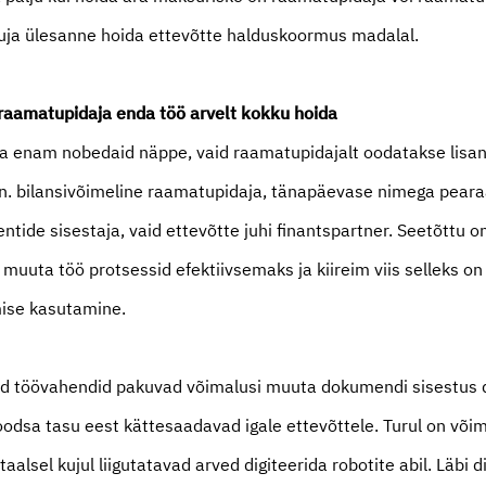
ja ülesanne hoida ettevõtte halduskoormus madalal.
raamatupidaja enda töö arvelt kokku hoida
ja enam nobedaid näppe, vaid raamatupidajalt oodatakse lisa
n. bilansivõimeline raamatupidaja, tänapäevase nimega pear
ntide sisestaja, vaid ettevõtte juhi finantspartner. Seetõttu 
muuta töö protsessid efektiivsemaks ja kiireim viis selleks on
mise kasutamine.
 töövahendid pakuvad võimalusi muuta dokumendi sisestus d
oodsa tasu eest kättesaadavad igale ettevõttele. Turul on või
itaalsel kujul liigutatavad arved digiteerida robotite abil. Läbi d