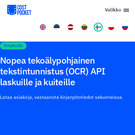
Valikko
Yrityksille
Nopea tekoälypohjainen
tekstintunnistus (OCR) API
laskuille ja kuiteille
Lataa asiakirja, vastaanota kirjanpitotiedot sekunneissa