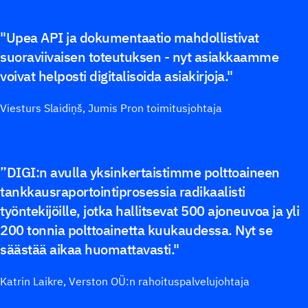
"Upea API ja dokumentaatio mahdollistivat
suoraviivaisen toteutuksen - nyt asiakkaamme
voivat helposti digitalisoida asiakirjoja."
Viesturs Slaidiņš, Jumis Pron toimitusjohtaja
”DIGI:n avulla yksinkertaistimme polttoaineen
tankkausraportointiprosessia radikaalisti
työntekijöille, jotka hallitsevat 500 ajoneuvoa ja yli
200 tonnia polttoainetta kuukaudessa. Nyt se
säästää aikaa huomattavasti."
Katrin Laikre, Verston OÜ:n rahoituspalvelujohtaja