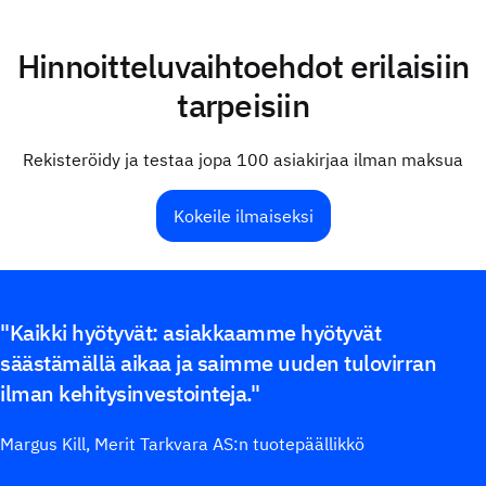
Hinnoitteluvaihtoehdot erilaisiin
tarpeisiin
Rekisteröidy ja testaa jopa 100 asiakirjaa ilman maksua
Kokeile ilmaiseksi
"Kaikki hyötyvät: asiakkaamme hyötyvät
säästämällä aikaa ja saimme uuden tulovirran
ilman kehitysinvestointeja."
Margus Kill, Merit Tarkvara AS:n tuotepäällikkö