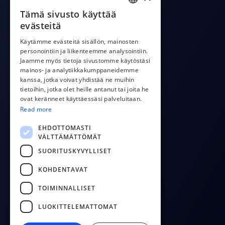
Tämä sivusto käyttää
ENGLISH
evästeitä
ESTONIAN
Käytämme evästeitä sisällön, mainosten
PRODUCT
personointiin ja liikenteemme analysointiin.
LATVIAN
Jaamme myös tietoja sivustomme käytöstäsi
Integraatiot
POLISH
mainos- ja analytiikkakumppaneidemme
Hinta
kanssa, jotka voivat yhdistää ne muihin
CostPocket API
RUSSIAN
tietoihin, jotka olet heille antanut tai joita he
OCR API
ovat keränneet käyttäessäsi palveluitaan.
FINNISH
Sovellus laskujen lähettämiseen
Read more
LITHUANIAN
EHDOTTOMASTI
VÄLTTÄMÄTTÖMÄT
COMPANY
SUORITUSKYVYLLISET
Meista
Ota yhteyttä
KOHDENTAVAT
Blogi
TOIMINNALLISET
LUOKITTELEMATTOMAT
FOLLOW US