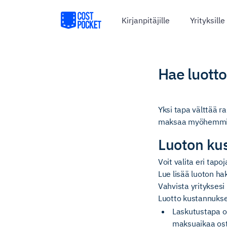
Kirjanpitäjille
Yrityksille
Hae luott
Yksi tapa välttää ra
maksaa myöhemmi
Luoton ku
Voit valita eri tapo
Lue lisää luoton h
Vahvista yrityksesi 
Luotto kustannukse
Laskutustapa o
maksuaikaa osto