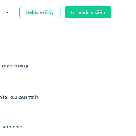
Rekisteröidy
Kirjaudu sisään
 ostaa ensin ja
n tai kuukausittain.
ä korotonta