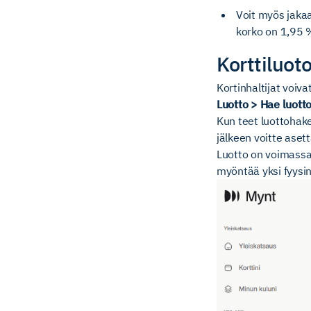
Voit myös jaka
korko on 1,95 
Korttiluo
Kortinhaltijat voiv
Luotto > Hae luott
Kun teet luottohake
jälkeen voitte asetta
Luotto on voimassa 
myöntää yksi fyysine