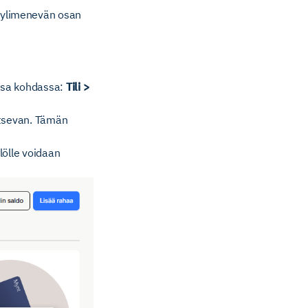
a ylimenevän osan
ussa kohdassa:
Tili >
itsevan. Tämän
lölle voidaan