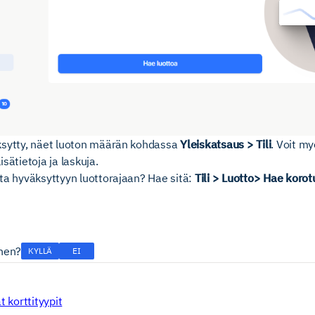
ksytty, näet luoton määrän kohdassa
Yleiskatsaus > Tili
. Voit 
sätietoja ja laskuja.
ta hyväksyttyyn luottorajaan? Hae sitä:
Tili > Luotto> Hae korot
inen?
KYLLÄ
EI
t korttityypit