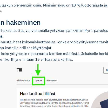
a laskun pienempiin osiin. Minimimaksu on 10 % luottorajasta j
%
ton hakeminen
at hakea luottoa vahvistamalla yrityksen pankkitilin Mynt-palvel
oa
.
musta, haet kokonaisluottorajaa, jonka arvioit yrityksenne tarv
a korteille erilliset käyttörajat.
koko yritykselle riippumatta korttien määrästä. Jokaiselle henki
n kortti ja enintään 19 virtuaalista korttia.