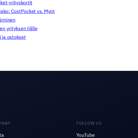
ket-yrityskortit
jako: CostPocket vs. Mynt
täminen
 yrityksen tilille
i ja ostokset
PANY
FOLLOW US
ta
YouTube