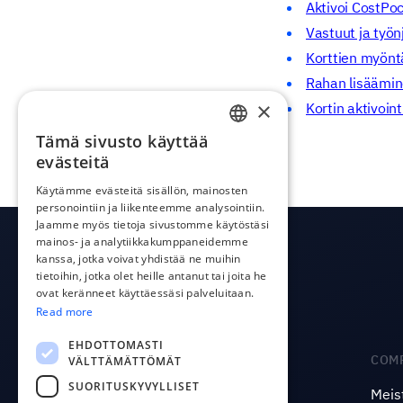
Aktivoi CostPoc
Vastuut ja työn
Korttien myön
Rahan lisääminen
×
Kortin aktivoint
Tämä sivusto käyttää
ENGLISH
evästeitä
ESTONIAN
Käytämme evästeitä sisällön, mainosten
personointiin ja liikenteemme analysointiin.
LATVIAN
Jaamme myös tietoja sivustomme käytöstäsi
POLISH
mainos- ja analytiikkakumppaneidemme
kanssa, jotka voivat yhdistää ne muihin
RUSSIAN
tietoihin, jotka olet heille antanut tai joita he
ovat keränneet käyttäessäsi palveluitaan.
FINNISH
Read more
LITHUANIAN
EHDOTTOMASTI
PRODUCT
COM
VÄLTTÄMÄTTÖMÄT
SUORITUSKYVYLLISET
Integraatiot
Meis