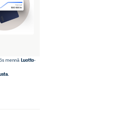
myös mennä
Luotto
-
usta
.