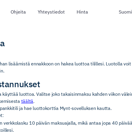
Ohjeita
Yhteystiedot
Hinta
oa
han lisäämistä ennakkoon on hakea luottoa tilillesi. Luotolla voit
n.
stannukset
ja käyttää luottoa. Valitse joko takaisinmaksu kahden viikon välei
akemisesta
täältä
.
pankkitili ja hae luottokorttia Mynt-sovelluksen kautta.
t:
n verkkolasku 10 päivän maksuajalla, mikä antaa jopa 40 päivä
illesi.