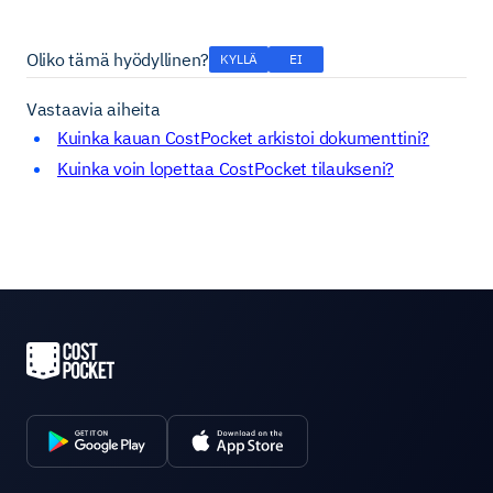
Oliko tämä hyödyllinen?
KYLLÄ
EI
Vastaavia aiheita
Kuinka kauan CostPocket arkistoi dokumenttini?
Kuinka voin lopettaa CostPocket tilaukseni?