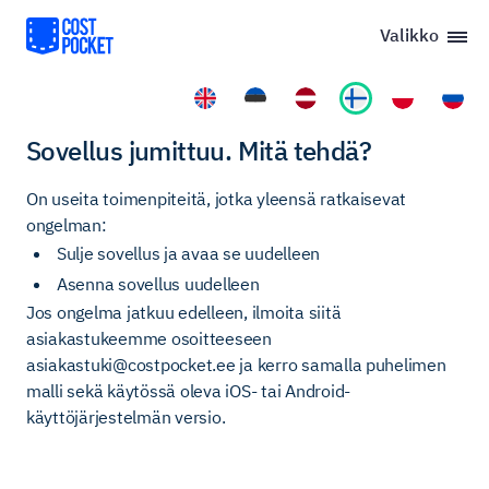
Valikko
Sovellus jumittuu. Mitä tehdä?
On useita toimenpiteitä, jotka yleensä ratkaisevat
ongelman:
Sulje sovellus ja avaa se uudelleen
Asenna sovellus uudelleen
Jos ongelma jatkuu edelleen, ilmoita siitä
asiakastukeemme osoitteeseen
asiakastuki@costpocket.ee
ja kerro samalla puhelimen
malli sekä käytössä oleva iOS- tai Android-
käyttöjärjestelmän versio.