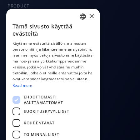
PRODUCT
×
Integraatiot
Hinta
Tämä sivusto käyttää
ENGLISH
evästeitä
CostPocket API
ESTONIAN
OCR API
Käytämme evästeitä sisällön, mainosten
Sovellus laskujen lähettämiseen
personointiin ja liikenteemme analysointiin.
LATVIAN
Jaamme myös tietoja sivustomme käytöstäsi
POLISH
mainos- ja analytiikkakumppaneidemme
COMPANY
kanssa, jotka voivat yhdistää ne muihin
RUSSIAN
tietoihin, jotka olet heille antanut tai joita he
Meista
ovat keränneet käyttäessäsi palveluitaan.
FINNISH
Ota yhteyttä
Read more
Blogi
LITHUANIAN
EHDOTTOMASTI
VÄLTTÄMÄTTÖMÄT
FOLLOW US
SUORITUSKYVYLLISET
YouTube
KOHDENTAVAT
Facebook
TOIMINNALLISET
LinkedIn