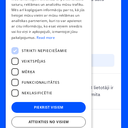
saturu, reklāmas un analizētu mūsu trafiku.
LATVIAN
pārbaudi.
Mēs arī kopīgojam informāciju par to, kā jūs
POLISH
lietojat mūsu vietni ar mūsu reklāmas un
analītikas partneriem, kuri to var apvienot
0.40
€
RUSSIAN
ar citu informāciju, ko esat viņiem sniedzis
vai ko viņi ir apkopojuši, izmantojot jūsu
FINNISH
par dokumentu
pakalpojumus.
Read more
mēnesī
LITHUANIAN
STRIKTI NEPIECIEŠAMIE
Izmēģini
VEIKTSPĒJAS
MĒRĶA
Lietotāji
FUNKCIONALITĀTES
Neierobežots lietotāju skaits. Pirmie 3 lietotāji ir
NEKLASIFICĒTIE
bez maksas. Par katru lietotāju virs limita
papildus 2€.
PIEKRIST VISIEM
Dokumentu limits
ATTEIKTIES NO VISIEM
Bez limita