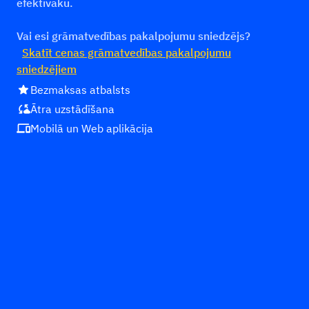
efektīvāku.
Vai esi grāmatvedības pakalpojumu sniedzējs?
Skatīt cenas grāmatvedības pakalpojumu
sniedzējiem
star
Bezmaksas atbalsts
cloud_sync
Ātra uzstādīšana
devices
Mobilā un Web aplikācija