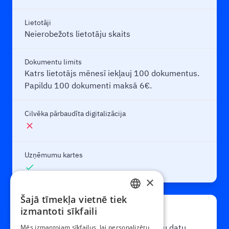
Lietotāji
Neierobežots lietotāju skaits
Dokumentu limits
Katrs lietotājs mēnesī iekļauj 100 dokumentus.
Papildu 100 dokumenti maksā 6€.
Cilvēka pārbaudīta digitalizācija
close
Uzņēmumu kartes
check
×
Šajā tīmekļa vietnē tiek
ENGLISH
izmantoti sīkfaili
Maksā, kad izmanto
ESTONIAN
Digitalizācija ar CostPocket speciālistu datu
Mēs izmantojam sīkfailus, lai personalizētu