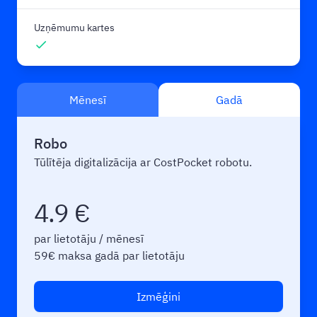
Uzņēmumu kartes
check
Mēnesī
Gadā
Robo
Tūlītēja digitalizācija ar CostPocket robotu.
4.9
€
par lietotāju / mēnesī
59€ maksa gadā par lietotāju
Izmēģini