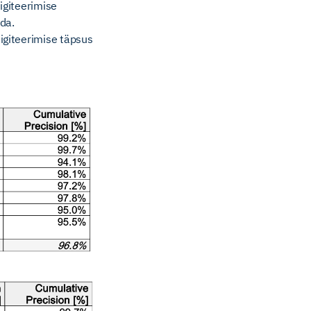
igiteerimise
da.
igiteerimise täpsus