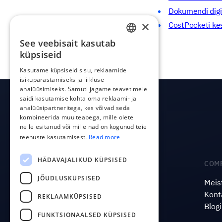
Dokumendi digit
×
CostPocketi ke
See veebisait kasutab
ENGLISH
küpsiseid
ESTONIAN
Kasutame küpsiseid sisu, reklaamide
isikupärastamiseks ja liikluse
LATVIAN
analüüsimiseks. Samuti jagame teavet meie
POLISH
saidi kasutamise kohta oma reklaami- ja
analüüsipartneritega, kes võivad seda
RUSSIAN
kombineerida muu teabega, mille olete
neile esitanud või mille nad on kogunud teie
FINNISH
teenuste kasutamisest.
Read more
LITHUANIAN
HÄDAVAJALIKUD KÜPSISED
PRODUCT
COM
JÕUDLUSKÜPSISED
Integratsioonid
Meis
Hinnad
Kont
REKLAAMKÜPSISED
CostPocket API
Blogi
FUNKTSIONAALSED KÜPSISED
OCR API