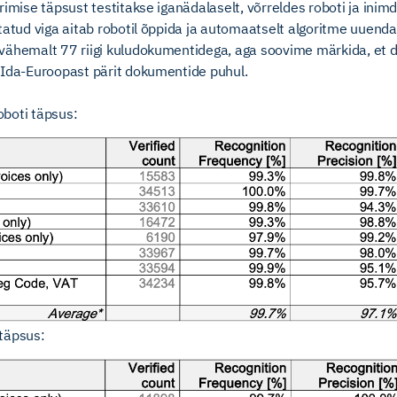
rimise täpsust testitakse iganädalaselt, võrreldes roboti ja inimd
tatud viga aitab robotil õppida ja automaatselt algoritme uuenda
vähemalt 77 riigi kuludokumentidega, aga soovime märkida, et d
 Ida-Euroopast pärit dokumentide puhul.
roboti täpsus:
täpsus: