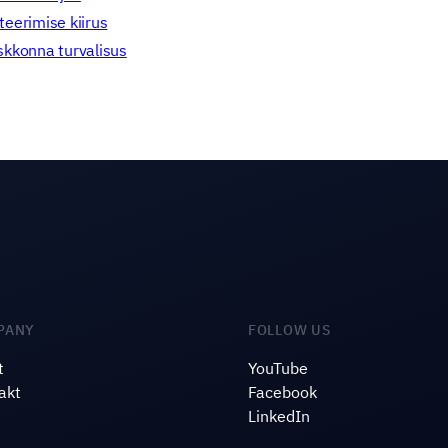
eerimise kiirus
skkonna turvalisus
PANY
FOLLOW US
t
YouTube
akt
Facebook
LinkedIn