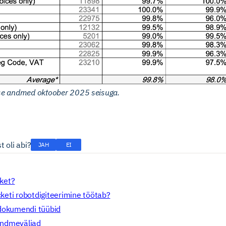
use andmed oktoober 2025 seisuga.
t oli abi?
JAH
EI
ket?
keti robotdigiteerimine töötab?
 dokumendi tüübid
andmeväljad