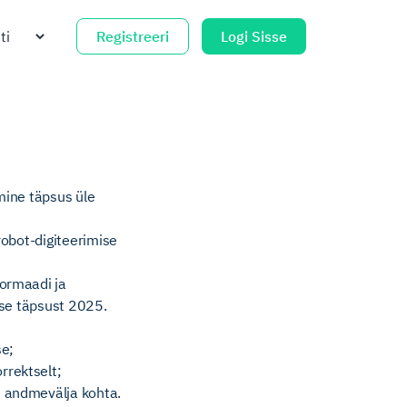
Registreeri
Logi Sisse
mine täpsus üle
robot-digiteerimise
formaadi ja
ise täpsust 2025.
se;
rrektselt;
e andmevälja kohta.