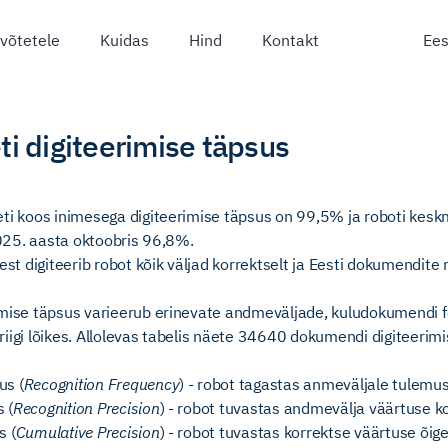
võtetele
Kuidas
Hind
Kontakt
i digiteerimise täpsus
ti koos inimesega digiteerimise täpsus on 99,5% ja roboti kesk
 2025. aasta oktoobris 96,8%.
 digiteerib robot kõik väljad korrektselt ja Eesti dokumendite 
rimise täpsus varieerub erinevate andmeväljade, kuludokumendi 
iigi lõikes. Allolevas tabelis näete 34640 dokumendi digiteerim
us (
Recognition Frequency
) - robot tagastas anmeväljale tulemu
 (
Recognition Precision
) - robot tuvastas andmevälja väärtuse ko
s (
Cumulative Precision
) - robot tuvastas korrektse väärtuse õig