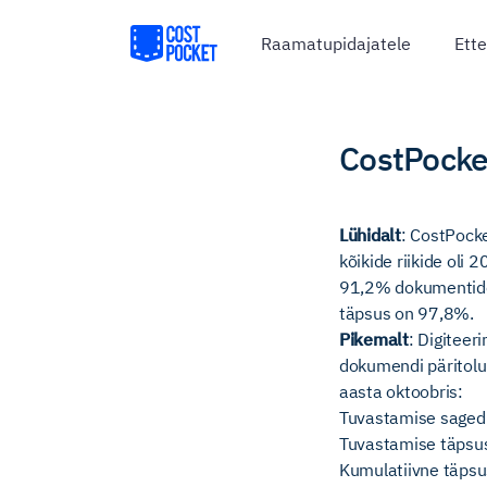
Raamatupidajatele
Ette
CostPocket
Lühidalt
: CostPocke
kõikide riikide oli
91,2% dokumentidest
täpsus on 97,8%.
Pikemalt
: Digitee
dokumendi päritolur
aasta oktoobris:
Tuvastamise saged
Tuvastamise täpsus
Kumulatiivne täpsu