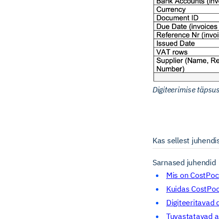
Digiteerimise täps
Kas sellest juhendis
Sarnased juhendid
Mis on CostPoc
Kuidas CostPoc
Digiteeritavad
Tuvastatavad 