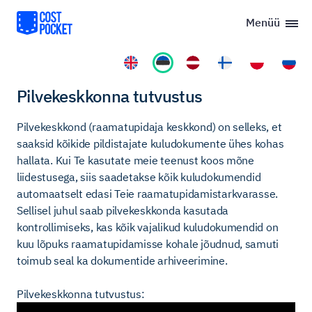
Menüü
Pilvekeskkonna tutvustus
Pilvekeskkond (raamatupidaja keskkond) on selleks, et
saaksid kõikide pildistajate kuludokumente ühes kohas
hallata. Kui Te kasutate meie teenust koos mõne
liidestusega, siis saadetakse kõik kuludokumendid
automaatselt edasi Teie raamatupidamistarkvarasse.
Sellisel juhul saab pilvekeskkonda kasutada
kontrollimiseks, kas kõik vajalikud kuludokumendid on
kuu lõpuks raamatupidamisse kohale jõudnud, samuti
toimub seal ka dokumentide arhiveerimine.
Pilvekeskkonna tutvustus: