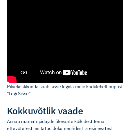
Pilvekeskkonda saab sisse logida meie kodulehelt nupust
"Logi Sisse"
Kokkuvõtlik vaade
Annab raamatupidajale ülevaate kõikidest tema
ettevõtetest, esitatud dokumentidest ja esinevatest