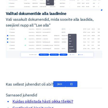
Valitud dokumentide alla laadimine
Vali vasakult dokumendid, mida soovite alla laadida,
seejärel nupp all "Lae alla"
Kas sellest juhendist oli abi?
JAH
EI
Sarnased juhendid
Kuidas pildistada hästi pikka tšekki?