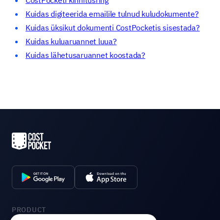
CostPocketi kinnitusring
Kuidas digiteerida emailile tulnud kuludokumente?
Kuidas üksikut dokumenti CostPocketis sisestada?
Kuidas kuluaruannet luua?
Kuidas lähetusaruannet koostada?
PRODUCT