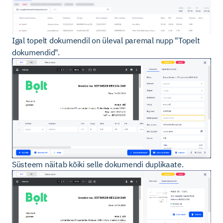
Igal topelt dokumendil on üleval paremal nupp "Topelt
dokumendid".
Süsteem näitab kõiki selle dokumendi duplikaate.