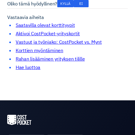
Oliko tämä hyödyllinen?
KYLLÄ
EI
Vastaavia aiheita
Saatavilla olevat korttityypit
Aktivoi CostPocket-yrityskortit
Vastuut ja työnjako: CostPocket vs. Mynt
Korttien myöntäminen
Rahan lisääminen yrityksen tilille
Hae luottoa