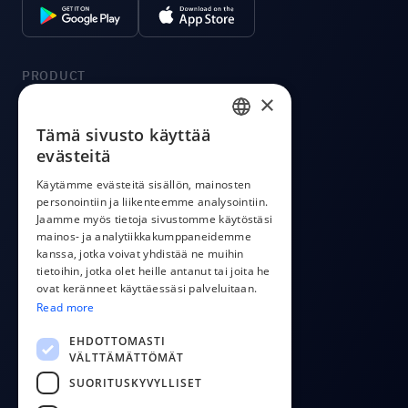
PRODUCT
×
Integraatiot
Hinta
Tämä sivusto käyttää
ENGLISH
evästeitä
CostPocket API
ESTONIAN
OCR API
Käytämme evästeitä sisällön, mainosten
Sovellus laskujen lähettämiseen
personointiin ja liikenteemme analysointiin.
LATVIAN
Jaamme myös tietoja sivustomme käytöstäsi
POLISH
mainos- ja analytiikkakumppaneidemme
COMPANY
kanssa, jotka voivat yhdistää ne muihin
RUSSIAN
tietoihin, jotka olet heille antanut tai joita he
Meista
ovat keränneet käyttäessäsi palveluitaan.
FINNISH
Ota yhteyttä
Read more
Blogi
LITHUANIAN
EHDOTTOMASTI
VÄLTTÄMÄTTÖMÄT
FOLLOW US
SUORITUSKYVYLLISET