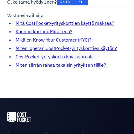
Oliko tämä hyödyllinen?
KYLLÄ
EI
Vastaavia aiheita
Mitä CostPocket-yrityskorttien käyttö maksaa?
Kadotin korttini. Mitä teen?
Mikä on Know Your Customer (KYC)?
Miten lopetan CostPocket-yrityskorttien käytön?
CostPocket-yrityskortin käyttäjäroolit
Miten siirrän rahaa takaisin yrityksen tilille?