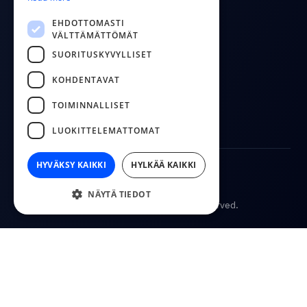
Blogi
LITHUANIAN
EHDOTTOMASTI
VÄLTTÄMÄTTÖMÄT
FOLLOW US
SUORITUSKYVYLLISET
YouTube
KOHDENTAVAT
Facebook
TOIMINNALLISET
LinkedIn
LUOKITTELEMATTOMAT
HYVÄKSY KAIKKI
HYLKÄÄ KAIKKI
Käyttöehdot
Tietosuojakäytäntö
NÄYTÄ TIEDOT
© 2026
CostPocket. All rights reserved.