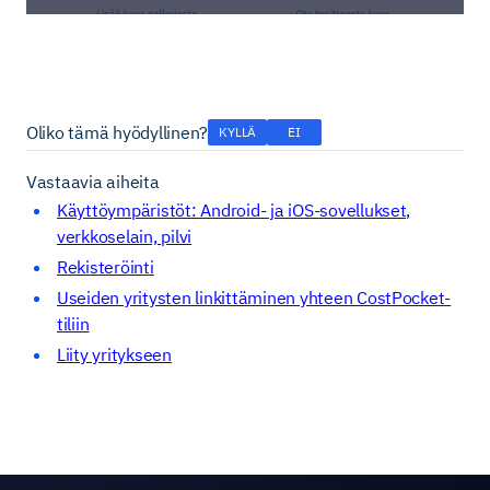
Oliko tämä hyödyllinen?
KYLLÄ
EI
Vastaavia aiheita
Käyttöympäristöt: Android- ja iOS-sovellukset,
verkkoselain, pilvi
Rekisteröinti
Useiden yritysten linkittäminen yhteen CostPocket-
tiliin
Liity yritykseen