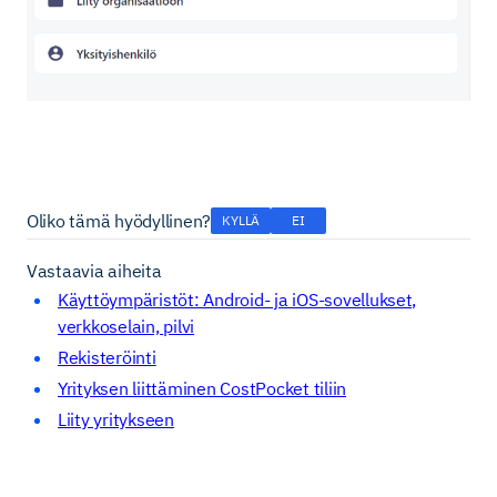
Oliko tämä hyödyllinen?
KYLLÄ
EI
Vastaavia aiheita
Käyttöympäristöt: Android- ja iOS-sovellukset,
verkkoselain, pilvi
Rekisteröinti
Yrityksen liittäminen CostPocket tiliin
Liity yritykseen