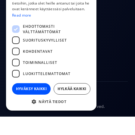
RUSSIAN
tietoihin, jotka olet heille antanut tai joita he
Meista
ovat keränneet käyttäessäsi palveluitaan.
FINNISH
Ota yhteyttä
Read more
Blogi
LITHUANIAN
EHDOTTOMASTI
VÄLTTÄMÄTTÖMÄT
FOLLOW US
SUORITUSKYVYLLISET
YouTube
KOHDENTAVAT
Facebook
TOIMINNALLISET
LinkedIn
LUOKITTELEMATTOMAT
HYVÄKSY KAIKKI
HYLKÄÄ KAIKKI
Käyttöehdot
Tietosuojakäytäntö
NÄYTÄ TIEDOT
© 2026
CostPocket. All rights reserved.