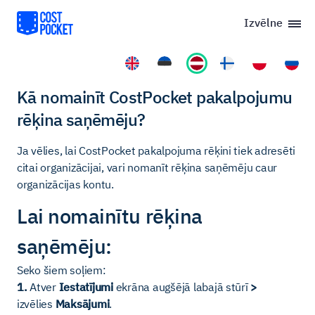
Izvēlne
Kā nomainīt CostPocket pakalpojumu
rēķina saņēmēju?
Ja vēlies, lai CostPocket pakalpojuma rēķini tiek adresēti
citai organizācijai, vari nomanīt rēķina saņēmēju caur
organizācijas kontu.
Lai nomainītu rēķina
saņēmēju:
Seko šiem soļiem:
1.
Atver
Iestatījumi
ekrāna augšējā labajā stūrī
>
izvēlies
Maksājumi
.