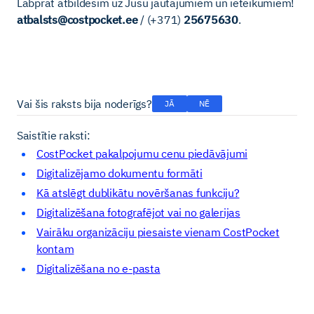
Labprāt atbildēsim uz Jūsu jautājumiem un ieteikumiem!
atbalsts@costpocket.ee
/ (+371)
25675630
.
Vai šis raksts bija noderīgs?
JĀ
NĒ
Saistītie raksti:
CostPocket pakalpojumu cenu piedāvājumi
Digitalizējamo dokumentu formāti
Kā atslēgt dublikātu novēršanas funkciju?
Digitalizēšana fotografējot vai no galerijas
Vairāku organizāciju piesaiste vienam CostPocket
kontam
Digitalizēšana no e-pasta