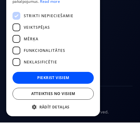
pakalpojumus.
Read more
LITHUANIAN
Par mums
Kontakti
STRIKTI NEPIECIEŠAMIE
Blogs
VEIKTSPĒJAS
MĒRĶA
SEKO MUMS
FUNKCIONALITĀTES
YouTube
Facebook
NEKLASIFICĒTIE
LinkedIn
PIEKRIST VISIEM
ATTEIKTIES NO VISIEM
Pakalpojuma noteikumi
Privātuma politika
RĀDĪT DETAĻAS
© 2026
CostPocket. All rights reserved.