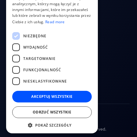
RUSSIAN
analitycznym, którzy mogą łączyć je z
innymi informacjami, które im przekazałeś
FINNISH
lub które zebrali w wyniku korzystania przez
COMPANY
Ciebie z ich usług.
Read more
LITHUANIAN
O nas
Kontakt
NIEZBĘDNE
Blog
WYDAJNOŚĆ
TARGETOWANIE
FOLLOW US
FUNKCJONALNOŚĆ
YouTube
Facebook
NIESKLASYFIKOWANE
LinkedIn
AKCEPTUJ WSZYSTKIE
ODRZUĆ WSZYSTKIE
Warunki usługi
Polityka prywatności
POKAŻ SZCZEGÓŁY
© 2026
CostPocket. All rights reserved.