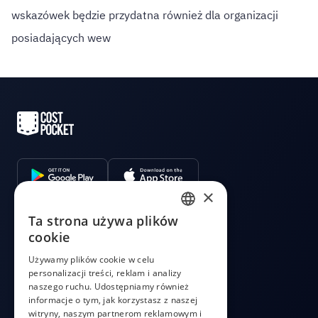
wskazówek będzie przydatna również dla organizacji
posiadających wew
×
Ta strona używa plików
PRODUCT
ENGLISH
cookie
Integracje
ESTONIAN
Używamy plików cookie w celu
Wycena
personalizacji treści, reklam i analizy
LATVIAN
CostPocket API
naszego ruchu. Udostępniamy również
POLISH
OCR API
informacje o tym, jak korzystasz z naszej
witryny, naszym partnerom reklamowym i
Aplikacja do wysyłania faktur