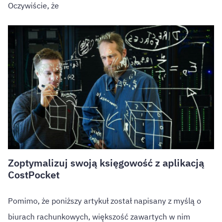
Oczywiście, że
Zoptymalizuj swoją księgowość z aplikacją
CostPocket
Pomimo, że poniższy artykuł został napisany z myślą o
biurach rachunkowych, większość zawartych w nim