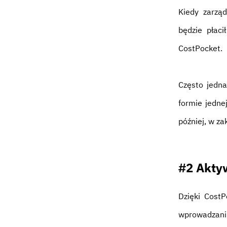
Kiedy zarzą
będzie płaci
CostPocket.
Często jedna
formie jedne
później, w za
#2 Akty
Dzięki Cost
wprowadzaniu