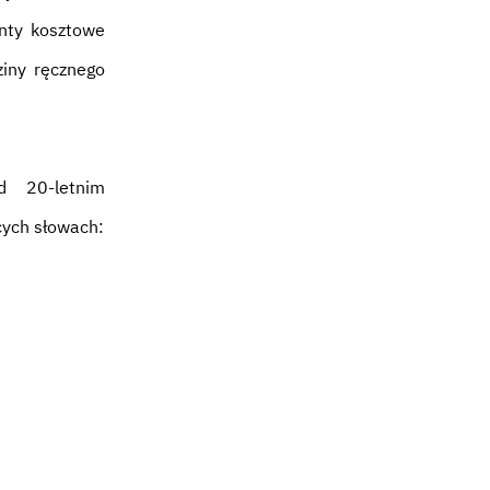
nty kosztowe
ziny ręcznego
d 20-letnim
cych słowach: