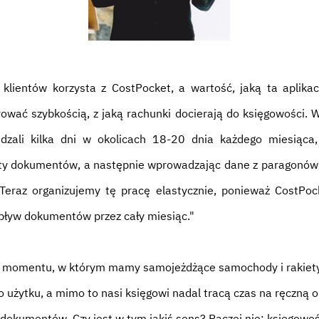
lientów korzysta z CostPocket, a wartość, jaką ta aplikac
rować szybkością, z jaką rachunki docierają do księgowości. W
dzali kilka dni w okolicach 18-20 dnia każdego miesiąca,
rty dokumentów, a następnie wprowadzając dane z paragonó
Teraz organizujemy tę pracę elastycznie, ponieważ CostPo
pływ dokumentów przez cały miesiąc."
o momentu, w którym mamy samojeżdżące samochody i rakiet
o użytku, a mimo to nasi księgowi nadal tracą czas na ręczną 
dokumentów. Czy jest w tym jakiś sens? Raczej nie: księgowo