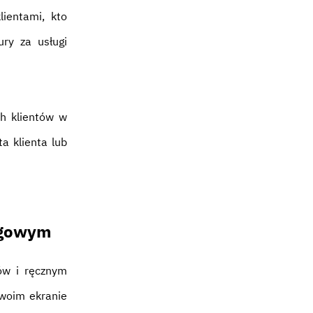
ientami, kto
ury za usługi
ch klientów w
a klienta lub
ęgowym
ów i ręcznym
Twoim ekranie