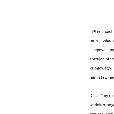
"99% moich k
można zilust
księgowi spę
sortując ste
księgowego. 
nam stały na
Doszliśmy d
wielokrotneg
papierowych 