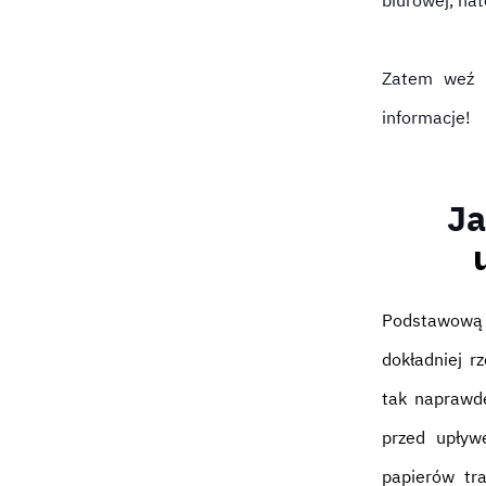
biurowej, nat
Zatem weź k
informacje!
Ja
Podstawową c
dokładniej r
tak naprawdę
przed upływ
papierów tra