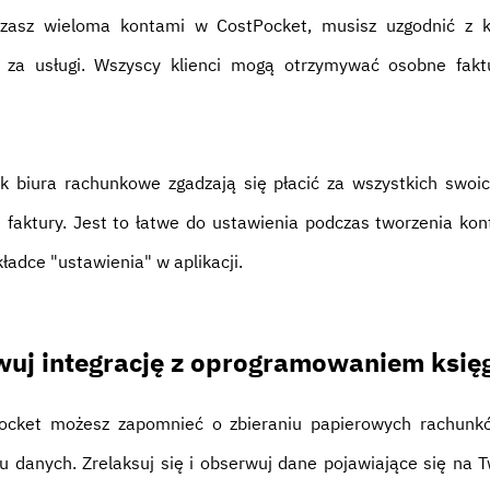
dzasz wieloma kontami w CostPocket, musisz uzgodnić z kl
ł za usługi. Wszyscy klienci mogą otrzymywać osobne fakt
k biura rachunkowe zgadzają się płacić za wszystkich swoi
j faktury. Jest to łatwe do ustawienia podczas tworzenia kont
kładce "ustawienia" w aplikacji.
wuj integrację z oprogramowaniem ksi
Pocket możesz zapomnieć o zbieraniu papierowych rachunk
 danych. Zrelaksuj się i obserwuj dane pojawiające się na 