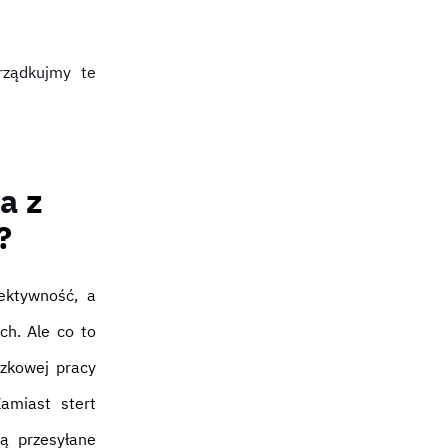
rządkujmy te
ca
z
?
fektywność, a
ch. Ale co to
czkowej pracy
amiast stert
są przesyłane