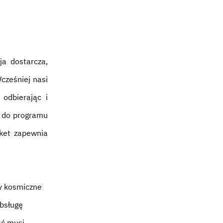
ja dostarcza,
cześniej nasi
 odbierając i
w do programu
cket zapewnia
y kosmiczne
obsługę
ść musi