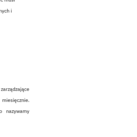
nych i
 zarządzające
 miesięcznie.
co nazywamy