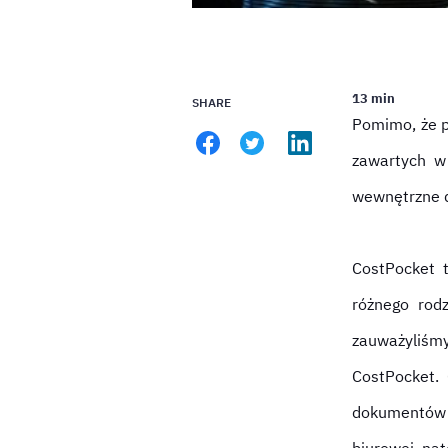
13 min
SHARE
Pomimo, że p
zawartych w
wewnętrzne d
CostPocket t
różnego rod
zauważyliś
CostPocket.
dokumentów 