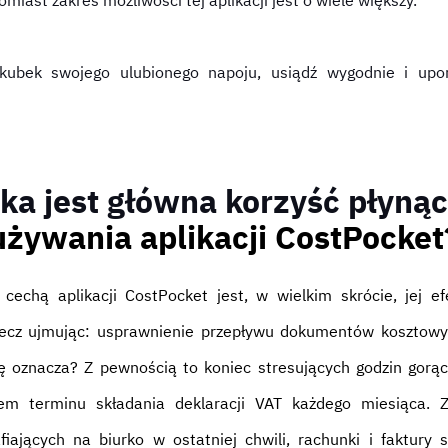
omiast zakres możliwości tej aplikacji jest o wiele większy.
ubek swojego ulubionego napoju, usiądź wygodnie i upo
ka jest główna korzyść płyną
używania aplikacji CostPocket
echą aplikacji CostPocket jest, w wielkim skrócie, jej e
zecz ujmując: usprawnienie przepływu dokumentów kosztowy
 oznacza? Z pewnością to koniec stresujących godzin gorą
em terminu składania deklaracji VAT każdego miesiąca. Z
fiających na biurko w ostatniej chwili, rachunki i faktury 