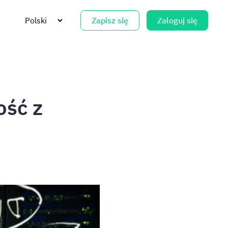
Zapisz się
Zaloguj się
ość z