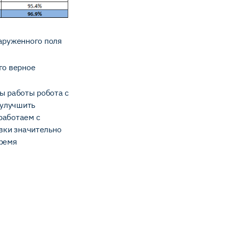
аруженного поля
го верное
ы работы робота с
 улучшить
работаем с
овки значительно
время