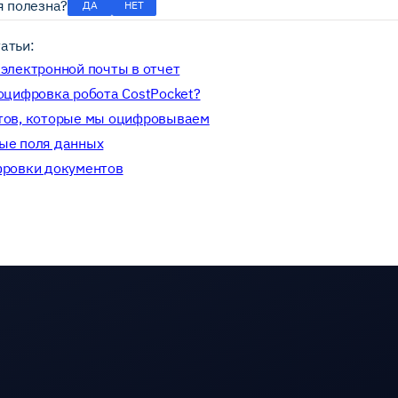
я полезна?
ДА
НЕТ
атьи:
электронной почты в отчет
оцифровка робота CostPocket?
тов, которые мы оцифровываем
ые поля данных
фровки документов