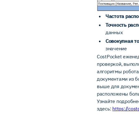
Частота расп
Точность рас
данных
Совокупная т
значение
CostPocket ежене
проверкой, выпол
алгоритмы робота
документами из б
выше для докумен
расположены боль
Узнайте подробнее
здесь:
https://cost