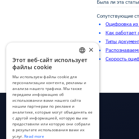
Была ли эта стать
Сопутствующие ст
Оцифровка из 
Как работает 
Типы докумен
×
Распознаваем
Скорость оци
Этот веб-сайт использует
ENGLISH
файлы cookie
ESTONIAN
Мы используем файлы cookie для
персонализации контента, рекламы и
LATVIAN
анализа нашего трафика. Мы также
POLISH
передаем информацию об
использовании вами нашего сайта
RUSSIAN
нашим партнерам по рекламе и
аналитике, которые могут объединять ее
FINNISH
с другой информацией, которую вы им
предоставили или которую они собрали
LITHUANIAN
в результате использования вами их
услуг.
Read more