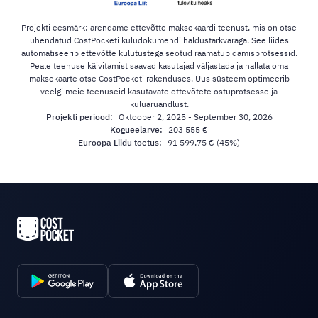
Projekti eesmärk: arendame ettevõtte maksekaardi teenust, mis on otse
ühendatud CostPocketi kuludokumendi haldustarkvaraga. See liides
automatiseerib ettevõtte kulutustega seotud raamatupidamisprotsessid.
Peale teenuse käivitamist saavad kasutajad väljastada ja hallata oma
maksekaarte otse CostPocketi rakenduses. Uus süsteem optimeerib
veelgi meie teenuseid kasutavate ettevõtete ostuprotsesse ja
kuluaruandlust.
Projekti periood:
Oktoober 2, 2025 - September 30, 2026
Kogueelarve:
203 555 €
Euroopa Liidu toetus:
91 599,75 € (45%)