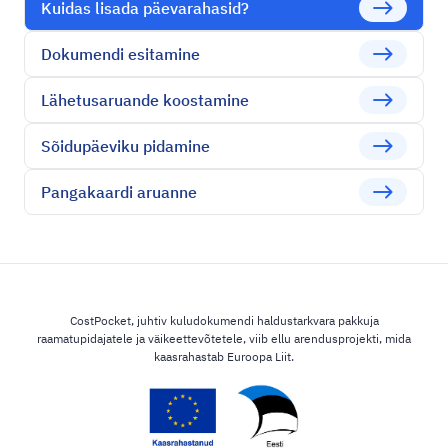
east
Kuidas lisada päevarahasid?
east
Dokumendi esitamine
east
Lähetusaruande koostamine
east
Sõidupäeviku pidamine
east
Pangakaardi aruanne
CostPocket, juhtiv kuludokumendi haldustarkvara pakkuja
raamatupidajatele ja väikeettevõtetele, viib ellu arendusprojekti, mida
kaasrahastab Euroopa Liit.