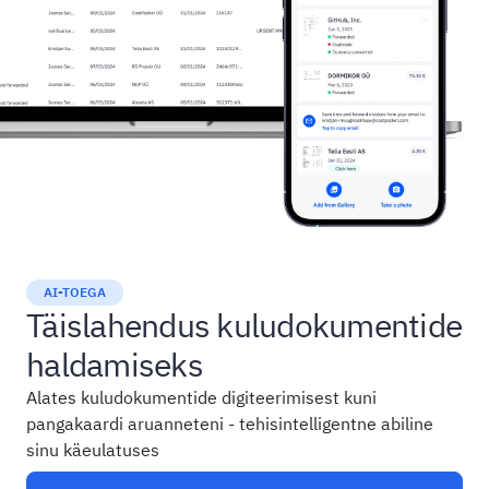
AI-TOEGA
Täislahendus kuludokumentide
haldamiseks
Alates kuludokumentide digiteerimisest kuni
pangakaardi aruanneteni - tehisintelligentne abiline
sinu käeulatuses