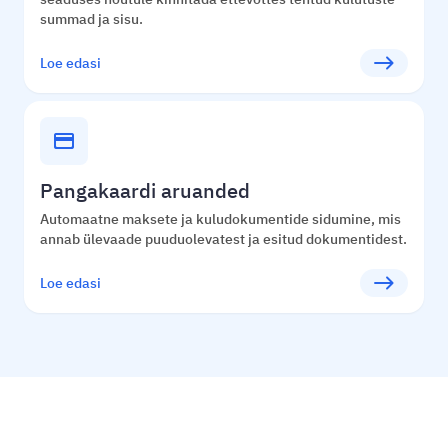
summad ja sisu.
east
Loe edasi
credit_card
Pangakaardi aruanded
Automaatne maksete ja kuludokumentide sidumine, mis
annab ülevaade puuduolevatest ja esitud dokumentidest.
east
Loe edasi