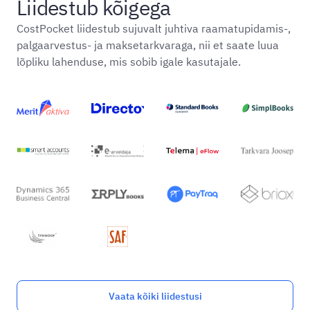
Liidestub kõigega
CostPocket liidestub sujuvalt juhtiva raamatupidamis-,
palgaarvestus- ja maksetarkvaraga, nii et saate luua
lõpliku lahenduse, mis sobib igale kasutajale.
Vaata kõiki liidestusi