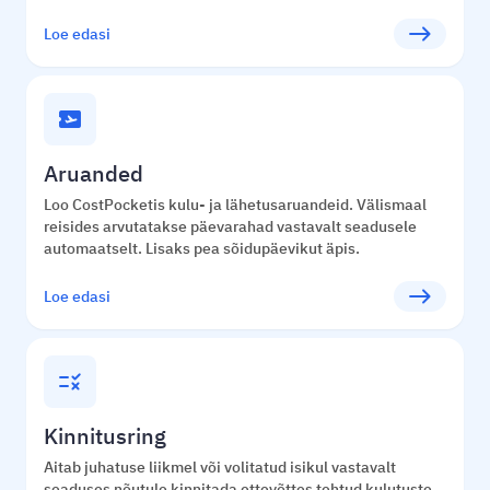
east
Loe edasi
airplane_ticket
Aruanded
Loo CostPocketis kulu- ja lähetusaruandeid. Välismaal
reisides arvutatakse päevarahad vastavalt seadusele
automaatselt. Lisaks pea sõidupäevikut äpis.
east
Loe edasi
rule
Kinnitusring
Aitab juhatuse liikmel või volitatud isikul vastavalt
seaduses nõutule kinnitada ettevõttes tehtud kulutuste