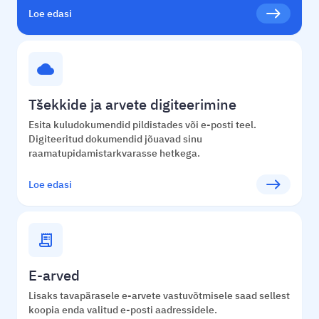
east
Loe edasi
cloud
Tšekkide ja arvete digiteerimine
Esita kuludokumendid pildistades või e-posti teel.
Digiteeritud dokumendid jõuavad sinu
raamatupidamistarkvarasse hetkega.
east
Loe edasi
receipt_long
E-arved
Lisaks tavapärasele e-arvete vastuvõtmisele saad sellest
koopia enda valitud e-posti aadressidele.