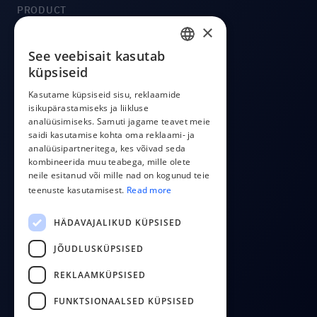
PRODUCT
×
Integratsioonid
Hinnad
See veebisait kasutab
ENGLISH
küpsiseid
CostPocket API
ESTONIAN
OCR API
Kasutame küpsiseid sisu, reklaamide
App arvete saatmiseks
isikupärastamiseks ja liikluse
LATVIAN
analüüsimiseks. Samuti jagame teavet meie
POLISH
saidi kasutamise kohta oma reklaami- ja
COMPANY
analüüsipartneritega, kes võivad seda
RUSSIAN
kombineerida muu teabega, mille olete
Meist
neile esitanud või mille nad on kogunud teie
FINNISH
Kontakt
teenuste kasutamisest.
Read more
Blogi
LITHUANIAN
HÄDAVAJALIKUD KÜPSISED
FOLLOW US
JÕUDLUSKÜPSISED
YouTube
REKLAAMKÜPSISED
Facebook
FUNKTSIONAALSED KÜPSISED
LinkedIn