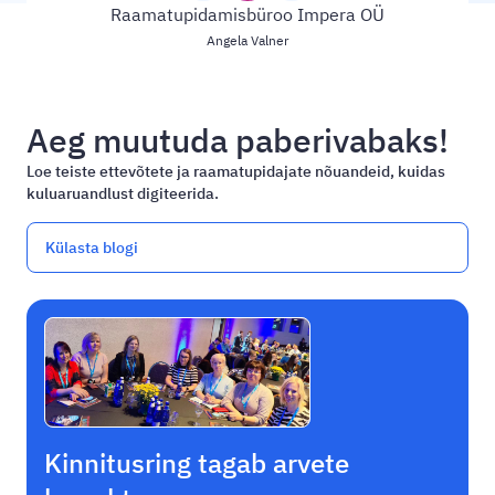
Raamatupidamisbüroo Impera OÜ
Angela Valner
Aeg muutuda paberivabaks!
Loe teiste ettevõtete ja raamatupidajate nõuandeid, kuidas
kuluaruandlust digiteerida.
Külasta blogi
Kinnitusring tagab arvete