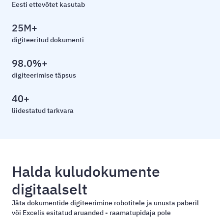
Eesti ettevõtet kasutab
25M+
digiteeritud dokumenti
98.0%+
digiteerimise täpsus
40+
liidestatud tarkvara
Halda kuludokumente
digitaalselt
Jäta dokumentide digiteerimine robotitele ja unusta paberil
või Excelis esitatud aruanded - raamatupidaja pole