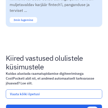
muljetavaldav karjäär fintech'i, panganduse ja
terviset ...
3
min lugemine
Kiired vastused olulistele
küsimustele
Kuidas alustada raamatupidamise digiteerimisega
CostPocketi abil nii, et andmed automaatselt tarkvarasse
jõuavad? Loe siit.
Vaata kõiki õpetusi