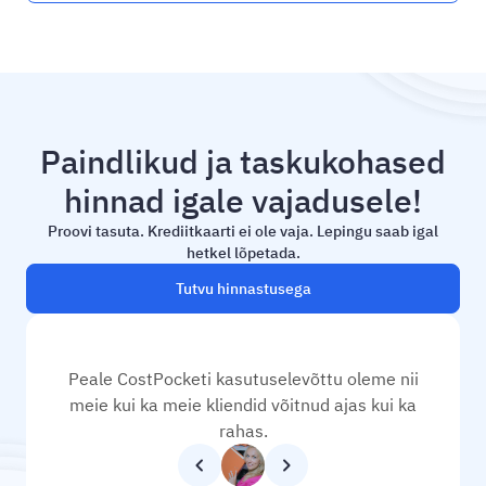
Paindlikud ja taskukohased
hinnad igale vajadusele!
Proovi tasuta. Krediitkaarti ei ole vaja. Lepingu saab igal
hetkel lõpetada.
Tutvu hinnastusega
Peale CostPocketi kasutuselevõttu oleme nii
meie kui ka meie kliendid võitnud ajas kui ka
rahas.
chevron_left
chevron_right