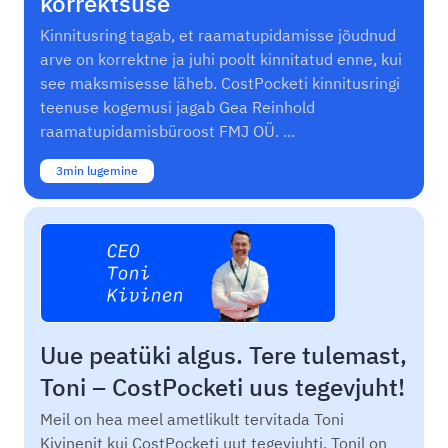
korrektsuse
Kinnitusring tagab, et raamatupidamisse jõudnud
arve on korrektne ja juhi poolt kinnitatud enne, kui
see maksmisesse läheb. CostPocketi kinnitusringi
teenuse kogemusi jagab Gea Reinhold
raamatupidamisbüroost FMJ OÜ. ...
3
min lugemine
Uue peatüki algus. Tere tulemast,
Toni – CostPocketi uus tegevjuht!
Meil on hea meel ametlikult tervitada Toni
Kivinenit kui CostPocketi uut tegevjuhti. Tonil on