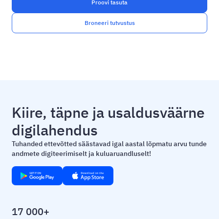
Proovi tasuta
Broneeri tutvustus
Kiire, täpne ja usaldusväärne
digilahendus
Tuhanded ettevõtted säästavad igal aastal lõpmatu arvu tunde
andmete digiteerimiselt ja kuluaruandluselt!
17 000+