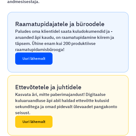
andmesisestaja.
Raamatupidajatele ja büroodele
Paludes oma klientidel saata kuludokumendid ja -
aruanded äpi kaudu, on raamatupidamine kiirem ja
täpsem. Ühine enam kui 200 produktiivse
raamatupidamisbürooga!
Uuri lähemalt
Ettevõtetele ja juhtidele
Kasvata äri, mitte paberimajandust! Digitaalse
kuluaruandluse äpi abil haldad ettevõtte kulusid
sekunditega ja omad pidevalt ülevaadet pangakonto
seisust.
Uuri lähemalt