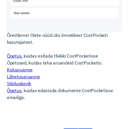
Õnnitleme! Olete nüüd üks õnnelikest CostPocketi
kasutajatest.
Õpetus
, kuidas esitada tšekki CostPocketisse
Õpetused, kuidas teha aruandeid CostPocketis:
Kuluaruanne
Lähetusaruanne
Sõidupäevik
Õpetus
, kuidas edastada dokumente CostPocketisse
emailiga.