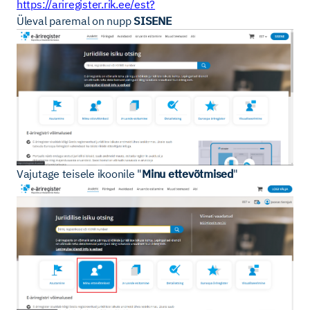
https://ariregister.rik.ee/est?
Üleval paremal on nupp
SISENE
Vajutage teisele ikoonile "
Minu ettevõtmised
"