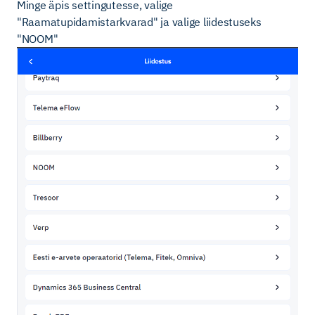
Minge äpis settingutesse, valige
"Raamatupidamistarkvarad" ja valige liidestuseks
"NOOM"