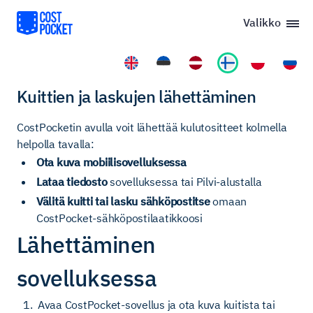
Valikko
Kuittien ja laskujen lähettäminen
CostPocketin avulla voit lähettää kulutositteet kolmella
helpolla tavalla:
Ota kuva mobiilisovelluksessa
Lataa tiedosto
sovelluksessa tai Pilvi-alustalla
Välitä kuitti tai lasku sähköpostitse
omaan
CostPocket-sähköpostilaatikkoosi
Lähettäminen
sovelluksessa
Avaa CostPocket-sovellus ja ota kuva kuitista tai