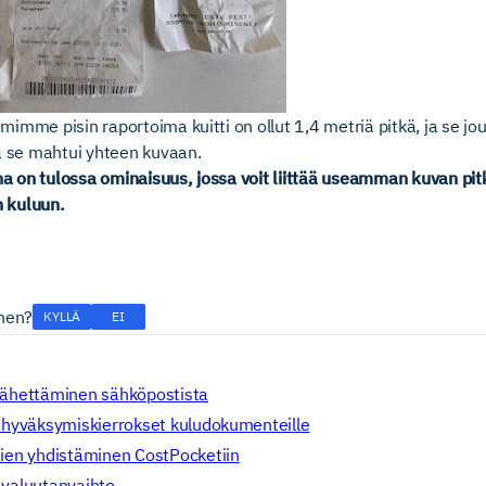
imme pisin raportoima kuitti on ollut 1,4 metriä pitkä, ja se jo
a se mahtui yhteen kuvaan.
 on tulossa ominaisuus, jossa voit liittää useamman kuvan pitk
 kuluun.
inen?
KYLLÄ
EI
ähettäminen sähköpostista
 hyväksymiskierrokset kuludokumenteille
ien yhdistäminen CostPocketiin
valuutanvaihto