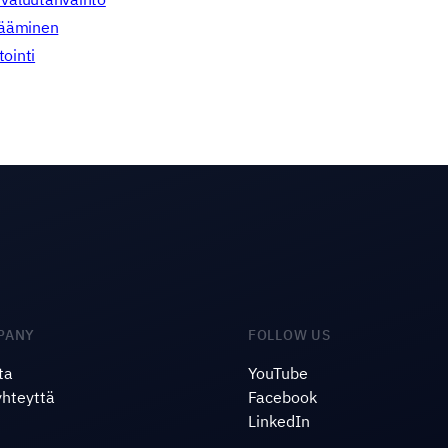
sääminen
tointi
PANY
FOLLOW US
ta
YouTube
yhteyttä
Facebook
LinkedIn