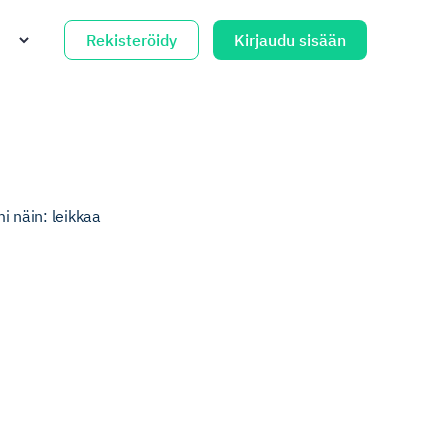
Rekisteröidy
Kirjaudu sisään
mi näin: leikkaa