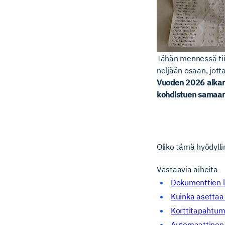
Tähän mennessä tiim
neljään osaan, jott
Vuoden 2026 aikana
kohdistuen samaan
Oliko tämä hyödyll
Vastaavia aiheita
Dokumenttien l
Kuinka asettaa
Korttitapahtum
Automaattinen 