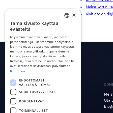
Maksukortin li
×
Rivitietojen digi
Tämä sivusto käyttää
ENGLISH
evästeitä
ESTONIAN
Käytämme evästeitä sisällön, mainosten
personointiin ja liikenteemme analysointiin.
LATVIAN
Jaamme myös tietoja sivustomme käytöstäsi
POLISH
mainos- ja analytiikkakumppaneidemme
kanssa, jotka voivat yhdistää ne muihin
RUSSIAN
tietoihin, jotka olet heille antanut tai joita he
ovat keränneet käyttäessäsi palveluitaan.
FINNISH
Read more
LITHUANIAN
EHDOTTOMASTI
PRODUCT
COM
VÄLTTÄMÄTTÖMÄT
SUORITUSKYVYLLISET
Integraatiot
Meis
Hinta
Ota 
KOHDENTAVAT
CostPocket API
Blogi
TOIMINNALLISET
OCR API