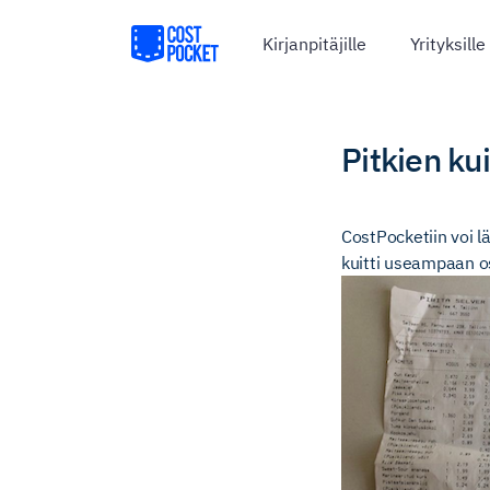
Kirjanpitäjille
Yrityksille
Pitkien ku
CostPocketiin voi lä
kuitti useampaan os