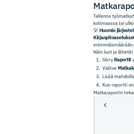
Matkarapo
Tallenna työmatkat,
kotimaassa tai ulko
💡
Huomio järjestel
Kirjanpitoasetukse
enimmäismäärään.
Näin luot ja lähetä
Siirry
Raportit
v
Valitse
Matkaku
Lisää mahdollis
Kun raportti on
Matkaraportin tek