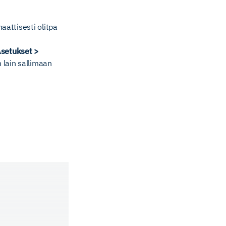
aattisesti olitpa
setukset >
n lain sallimaan