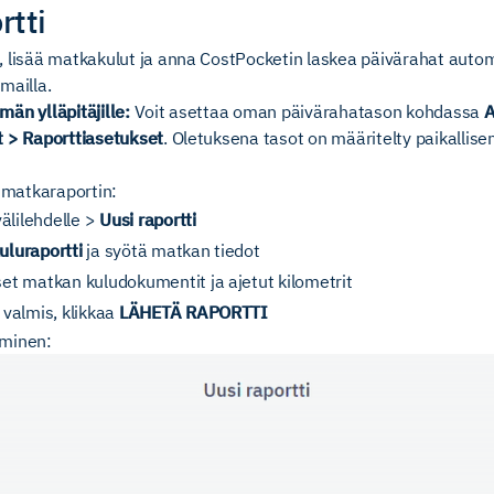
rtti
 lisää matka­kulut ja anna CostPocketin laskea päivärahat autom
mailla.
män ylläpitäjille:
Voit asettaa oman päivärahatason kohdassa
A
t > Raporttiasetukset
. Oletuksena tasot on määritelty paikallise
t matkaraportin:
älilehdelle >
Uusi raportti
luraportti
ja syötä matkan tiedot
et matka­n kuludokumentit ja ajetut kilometrit
 valmis, klikkaa
LÄHETÄ RAPORTTI
eminen: