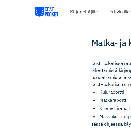
Kirjanpitäjille
Yrityksille
Matka- ja 
CostPocketissa rap
lähettämistä kirjan
noudattamista ja sää
CostPocketissa on n
Kuluraportti
Matkaraportti
Kilometriraport
Maksukorttirapo
Tässä ohjeessa käy