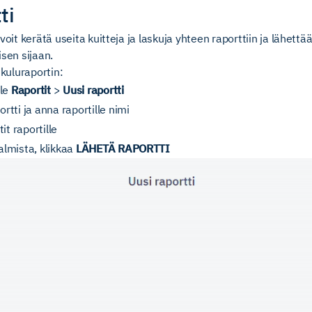
ti
voit kerätä useita kuitteja ja laskuja yhteen raporttiin ja lähettää
isen sijaan.
 kuluraportin:
lle
Raportit
>
Uusi raportti
ortti ja anna raportille nimi
t raportille
almista, klikkaa
LÄHETÄ RAPORTTI