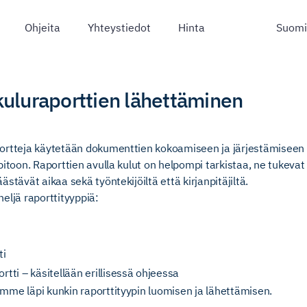
Ohjeita
Yhteystiedot
Hinta
kuluraporttien lähettäminen
ortteja käytetään dokumenttien kokoamiseen ja järjestämiseen
pitoon. Raporttien avulla kulut on helpompi tarkistaa, ne tukeva
stävät aikaa sekä työntekijöiltä että kirjanpitäjiltä.
eljä raporttityyppiä:
ti
rtti – käsitellään erillisessä ohjeessa
mme läpi kunkin raporttityypin luomisen ja lähettämisen.