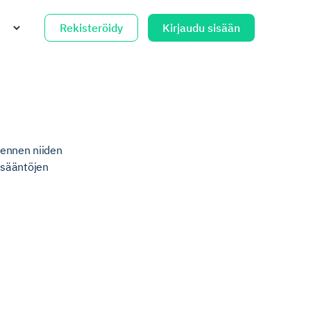
Rekisteröidy
Kirjaudu sisään
 ennen niiden
t sääntöjen